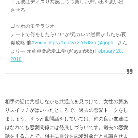
・元彼はディスり共感しつつ楽しい思い出を思い出
させる
ゴッホのモテラジオ
デートで何をしたらいいか/元カレの愚痴が出たら/夜
職攻略 他
#Voicy
https://t.co/wx2jYRI8rh
@goph_
さん
より— 元童貞＠恋愛工学 (@syun565)
February 20,
2018
相手の話に共感しながら共通点を見つけて、女性の脈あ
りスイッチがはいったところで、過去の恋愛トークをし
ましょう。ずっと世間話をしていては、仲の良い友達に
はなれても恋愛関係には発展しづらいです。過去の恋愛
話をすることで、相手に自分を恋愛対象だと意識させま