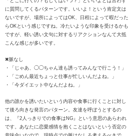
「どこに行くの？もしくはいつ？」といいよとは言わず
に質問してくるパターンです。いいよ！という肯定文は
ないですが、場所によってはOK、日程によって暇だった
らOKという感じですね。冷たいような印象を受けるかも
ですが、軽い誘い文句に対するリアクションなんて大抵
こんな感じが多いです。
✖︎脈なし
・「じゃあ、◯◯ちゃん達も誘ってみんなで行こう！」
・「ごめん最近ちょっと仕事が忙しいんだよね。」
・「今ダイエット中なんだよね。」
他の誰かを誘いたいという内容や食事に行くことに対し
て後ろ向きな発言のパターン。友達を呼ぼうとするの
は、『2人っきりでの食事はNG』という意思のあらわれ
です。あなたに恋愛感情を抱くことはないという否定の
意味合いなので、現時点での脈はなしろ考えるべきで