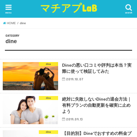
マチアプLaB
menu
search
HOME
dine
CATEGORY
dine
dine
Dineの悪い口コミや評判は本当？実
際に使って検証してみた
2019.10.07
dine
絶対に失敗しないDineの退会方法｜
有料プランの自動更新を確実に止め
よう
2019.09.13
dine
【目的別】Dineでおすすめの料金プ