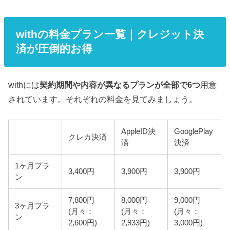
withの料金プラン一覧｜クレジット決
済が圧倒的お得
withには
契約期間や内容が異なるプランが全部で6つ
用意
されています。それぞれの料金を見てみましょう。
AppleID決
GooglePlay
クレカ決済
済
決済
1ヶ月プラ
3,400円
3,900円
3,900円
ン
7,800円
8,000円
9,000円
3ヶ月プラ
(月々：
(月々：
(月々：
ン
2,600円)
2,933円)
3,000円)