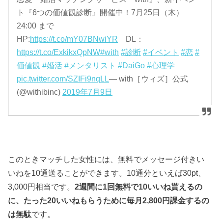
ト『6つの価値観診断』開催中！7月25日（木）
24:00 まで
HP:
https://t.co/mY07BNwiYR
DL：
https://t.co/ExkikxQpNW
#with
#診断
#イベント
#恋
#
価値観
#婚活
#メンタリスト
#DaiGo
#心理学
pic.twitter.com/SZIFi9nqLL
— with［ウィズ］公式
(@withibinc)
2019年7月9日
このときマッチした女性には、無料でメッセージ付きい
いねを10通送ることができます。10通分といえば30pt、
3,000円相当です。
2週間に1回無料で10いいね貰えるの
に、たった20いいねもらうために毎月2,800円課金するの
は無駄
です。