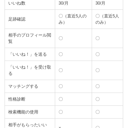
いいね数
30/月
30/月
〇（直近5人の
〇（直近5人
足跡確認
み）
のみ）
相手のプロフィール閲
〇
〇
覧
「いいね！」を送る
〇
〇
「いいね！」を受け取
〇
〇
る
マッチングする
〇
〇
性格診断
〇
〇
検索機能の使用
〇
〇
相手がもらったいい