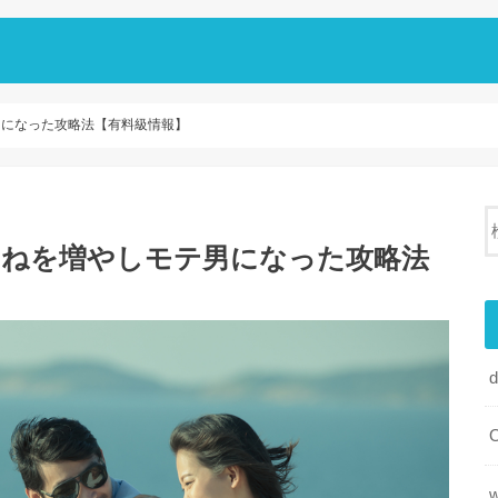
テ男になった攻略法【有料級情報】
いいねを増やしモテ男になった攻略法
d
w