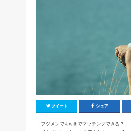
ツイート
シェア
「
フツメンでもwithでマッチングできる？」